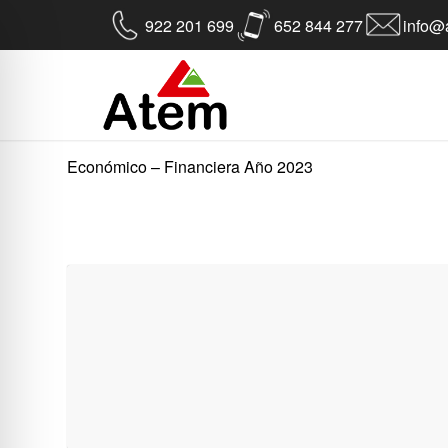
922 201 699
652 844 277
info@a
Económico – Financiera Año 2023